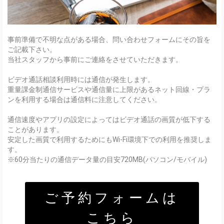
事前準備で不明な点がある場合、問い合わせフォームにその旨を
ご記載下さい。
当社スタッフから事前にご連絡をさせていただきます。
ビデオ通話相談利用時には通信が発生します。
重量課金制通信サービスや通信量に上限があるネット回線・プラ
ンを利用する場合は通信料に注意してください。
通信速度やアプリの設定によってはビデオ通話の画質が低下する
ことがあります。
安定した画質で利用するためにもWi-Fi環境下での利用を推奨しま
す。
※60分当たりの通信データ量の目安720MB(パソコン/モバイル)
ご予約フォームは
こちら