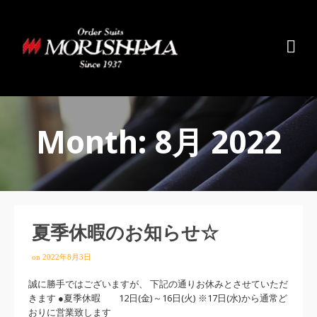
Month: 8月 2022
夏季休暇のお知らせ☆
on
2022年8月3日
誠に勝手ではございますが、 下記の通りお休みとさせていただ
きます ●夏季休暇 12日(金)～16日(火) ※17日(水)から通常ど
おりに営業致します