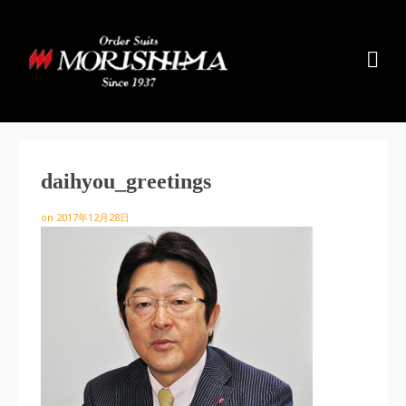
daihyou_greetings
on
2017年12月28日