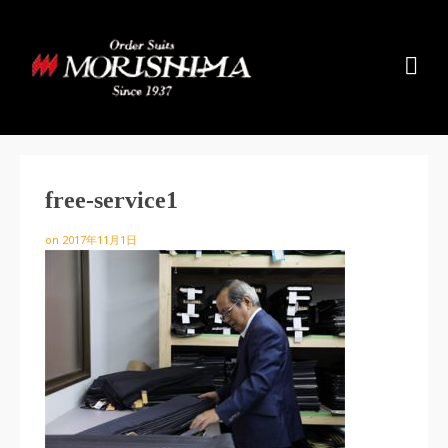
free-service1
on
2017年11月1日