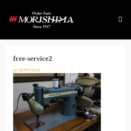
free-service2
on
2017年11月1日