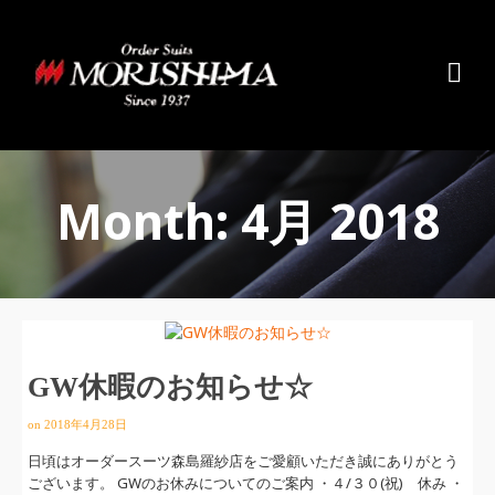
Month: 4月 2018
GW休暇のお知らせ☆
on
2018年4月28日
日頃はオーダースーツ森島羅紗店をご愛顧いただき誠にありがとう
ございます。 GWのお休みについてのご案内 ・４/３０(祝) 休み ・