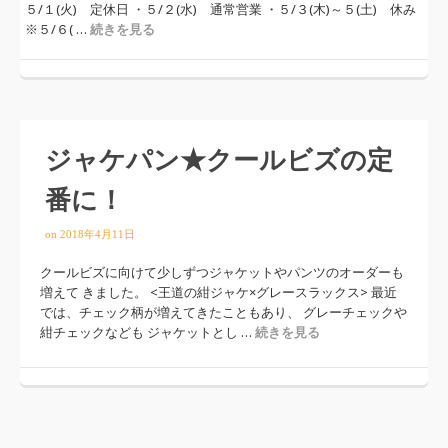
５/１(火) 定休日 ・５/２(水) 通常営業 ・５/３(木)～５(土) 休み
※５/６( …
続きを見る
ジャケパン★クールビズの定
番に！
on
2018年4月11日
クールビズに向けて少しずつジャケットやパンツのオーダーも
増えて きました。 <王道の紺ジャケ×グレースラックス> 最近
では、チェック柄が増えてきたこともあり、 グレーチェックや
紺チェックなども ジャケットとし …
続きを見る