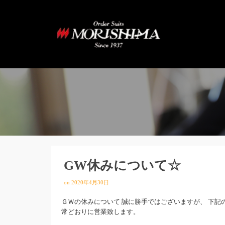
GW休みについて☆
on
2020年4月30日
ＧＷの休みについて 誠に勝手ではございますが、 下記の通
常どおりに営業致します。