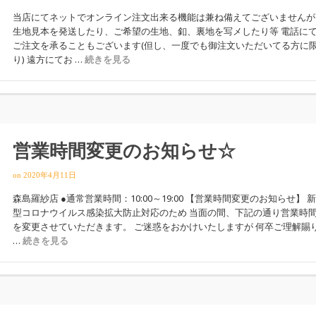
当店にてネットでオンライン注文出来る機能は兼ね備えてございませんが
生地見本を発送したり、ご希望の生地、釦、裏地を写メしたり等 電話に
ご注文を承ることもございます(但し、一度でも御注文いただいてる方に
り) 遠方にてお …
続きを見る
営業時間変更のお知らせ☆
on
2020年4月11日
森島羅紗店 ●通常営業時間：10:00～19:00 【営業時間変更のお知らせ】 
型コロナウイルス感染拡大防止対応のため 当面の間、下記の通り営業時
を変更させていただきます。 ご迷惑をおかけいたしますが 何卒ご理解賜
…
続きを見る