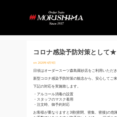
コロナ感染予防対策として★
on
2020年4月9日
日頃はオーダースーツ森島羅紗店をご利用いただ
新型コロナ感染予防対策の観念から、安心してご
下記の対応を実施致します。
・アルコール消毒の設置
・スタッフのマスク着用
・注文時、御予約対応
お客様が重なりますと3密(密閉、密集、密接)の危