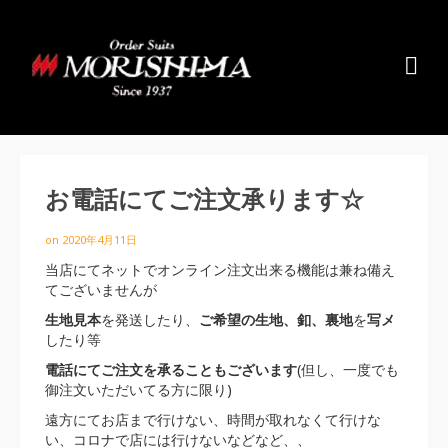
お電話にてご注文承ります☆
on
2020年4月11日
当店にてネットでオンライン注文出来る機能は兼ね備え
てございませんが
生地見本
を発送したり、
ご希望の生地、釦、裏地
を
写メ
したり等
電話にてご注文を承ることもございます
(但し、一度でも
御注文いただいてる方に限り)
遠方にてお店まで行けない、時間が取れなくて行けな
い、コロナで店には行けないなどなど、、