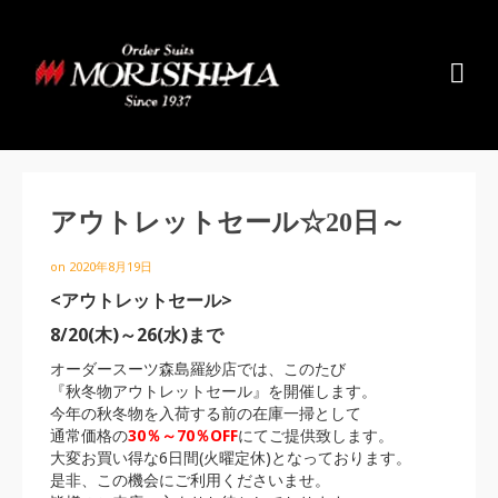
アウトレットセール☆20日～
on
2020年8月19日
<アウトレットセール>
8/20(木)～26(水)まで
オーダースーツ森島羅紗店では、このたび
『秋冬物アウトレットセール』を開催します。
今年の秋冬物を入荷する前の在庫一掃として
通常価格の
30％～70％OFF
にてご提供致します。
大変お買い得な6日間(火曜定休)となっております。
是非、この機会にご利用くださいませ。