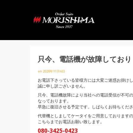
只今、電話機が故障しており
on
2020年11月6日
お電話下さっている皆様方には大変ご迷惑お掛け
誠に申し訳ございません。
只今、電話機故障により当社への電話受信が不可
なっております。
早急に復旧させる予定です。しばらくお待ちくだ
代替機としましてケータイをご用意しております
こちらまでお電話お願い致します。
080-3425-0423