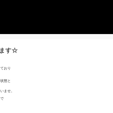
ます☆
しており
の状態と
さいませ。
ので