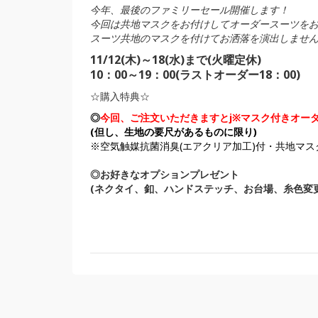
今年、最後のファミリーセール開催します！
今回は共地マスクをお付けしてオーダースーツを
スーツ共地のマスクを付けてお洒落を演出しませ
11/12(木)～18(水)まで(火曜定休)
10：00～19：00(ラストオーダー18：00)
☆購入特典☆
◎
今回、ご注文いただきますとj※マスク付きオー
(但し、生地の要尺があるものに限り)
※空気触媒抗菌消臭(エアクリア加工)付・共地マス
◎お好きなオプションプレゼント
(ネクタイ、釦、ハンドステッチ、お台場、糸色変