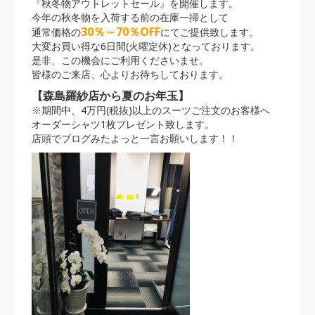
『秋冬物アウトレットセール』を開催します。
今年の秋冬物を入荷する前の在庫一掃として
30％～70％OFF
通常価格の
にてご提供致します。
大変お買い得な6日間(火曜定休)となっております。
是非、この機会にご利用くださいませ。
皆様のご来店、心よりお待ちしております。
【森島羅紗店から夏のお年玉】
※期間中、4万円(税抜)以上のスーツご注文のお客様へ
オーダーシャツ1枚プレゼント致します。
店頭でブログみたよっと一言お願いします！！