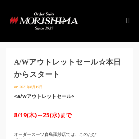
A/Wアウトレットセール☆本日
からスタート
on
2021年8月19日
<a/wアウトレットセール>
8/19(木)～25(水)まで
オーダースーツ森島羅紗店では、このたび